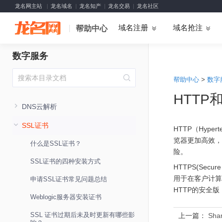
龙名网主站
龙名域名
龙名知产
龙名交易
龙名社区
域名注册
域名抢注
帮助中心
数字服务
帮助中心
>
数字
HTTP
DNS云解析
SSL证书
HTTP（Hype
览器更加高效，
什么是SSL证书？
险。
SSL证书的四种安装方式
HTTPS(Secu
用于在客户计算
申请SSL证书常见问题总结
HTTP的安全版
Weblogic服务器安装证书
SSL 证书过期后未及时更新有哪些影
上一篇：
Sha