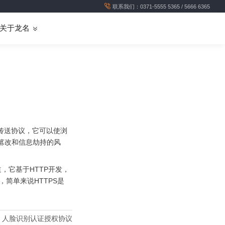
联系我们：0371-5555 5365 / 5666 6365
关于龙名
超文本的传送协议，它可以使浏
篡改和信息劫持的风
通信通道，它基于HTTP开发，
，简单来说HTTPS是
：
人脸识别认证授权协议