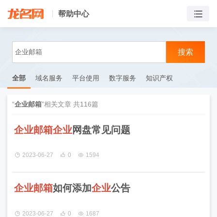
帮助中心
搜索
全部
域名服务
平台使用
数字服务
知识产权
“
企业邮箱
”相关文章 共
116
篇
企
业
邮
箱
企
业
网盘常见问题
2023-06-27
0
1594
企
业
邮
箱
如何添加
企
业
公告
2023-06-27
0
1687