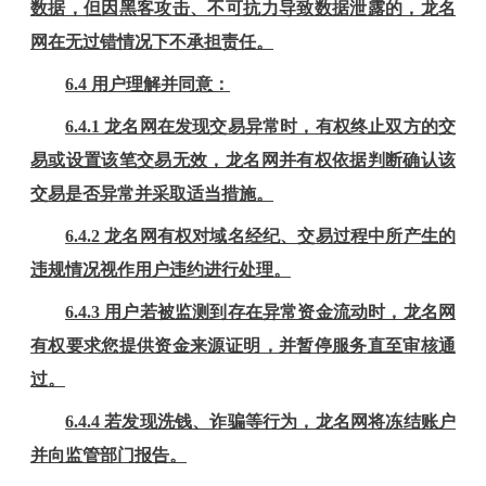
数据，但因黑客攻击、不可抗力导致数据泄露的，龙名
网在无过错情况下不承担责任。
6
.
4
用户理解并同意：
6
.
4
.1 龙名网在发现交易异常时，有权终止双方的交
易或设置该笔交易无效，龙名网并有权依据判断确认该
交易是否异常并采取适当措施。
6
.
4
.2 龙名网有权对域名经纪、交易过程中所产生的
违规情况视作用户违约进行处理。
6.4.3
用户若被监测到存在异常资金流动时，龙名网
有权要求您提供资金来源证明，并暂停服务直至审核通
过。
6.4.4
若发现洗钱、诈骗等行为，龙名网将冻结账户
并向监管部门报告。