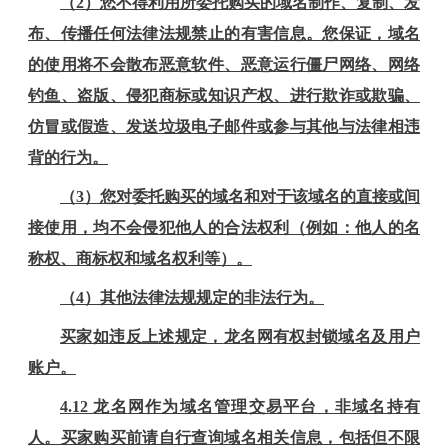
（
2）您不得利用所委托购买的域名制作、复制、发
布、传播任何法律法规禁止的有害信息。您保证，域名
的使用将不会散布恶意软件、恶意运行僵尸网络、网络
钓鱼、盗版、侵犯商标或知识产权、进行欺诈或欺骗、
仿冒或假造、发送垃圾电子邮件或参与其他与法律相违
背的行为。
（
3）您对委托购买的域名和对于该域名的直接或间
接使用，均不会侵犯他人的合法权利（例如：他人的名
称权、商标权和域名权利等）。
（
4）其他法律法规规定的非法行为。
买家如违反上述规定，
龙名
网有权封锁域名及用户
账户。
4
.
12
龙名
网作为域名管理交易平台，非域名持有
人。买家购买前请自行查询域名相关信息，包括但不限