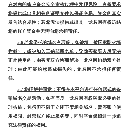
在对您的
账户
资金安全审核过程中发现风险，有权要求
您提供或出具相关的证明文件以保证交易、资金的真实
及合法合规性；若您无法提供或出具，
龙名
网有权冻结
您的
账户
资金并无需向您承担责任。
5
.6 若您委托的域名有瑕疵，如被墙（被国家防火墙
拦截），或被加入工信部黑名单，导致买家买入后无法
正常使用的，由买卖双方协商解决，
龙名
网协助双方处
理；由此可能给您造成损失的，
龙名
网不承担任何责
任。
5.7
您理解并同意：不得在本平台进行任何形式的备
案域名交易活动，如有违反，龙名网有权采取必要的处
理措施，包括但不限于立即下架相关域名，暂停账户使
用权限、封禁账户终止服务等，同时平台保留进一步追
究法律责任的权利。