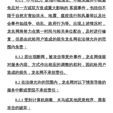
8
.1.1 “不可抗力”是指不能预见、不能克服并不能避
免且对一方或双方造成重大影响的 客观事件，包括但不
限于自然灾害如洪水、地震、瘟疫流行和风暴等以及社
会事件如战争、动乱、政府行为等。出现上述情况时，
龙名网将努力在第一时间与相关单位配合，及时进行修
复，但是由此给用户造成的损失龙名网在法律允许的范
围内免责；
8
.1.2 若出现断网，被攻击等意外事件，龙名网保留
对服务内容、方式作出相应的调整的权利，因此给用户
造成的损失，龙名网不承担责任。
8
.2 在法律允许的范围内，龙名网对以下情形导致的
服务中断或受阻不承担责任：
8
.2.1 受到计算机病毒、木马或其他恶意程序、黑客
攻击的破坏；