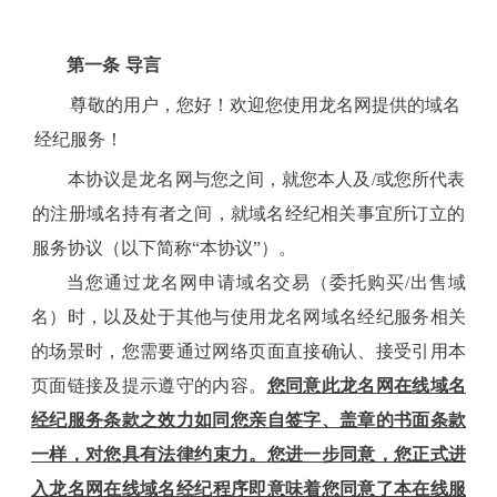
第一条
导言
尊敬的用户，您好！欢迎您使用龙名网提供的域名
经纪服务！
本协议是龙名网
与您之间，就您本人及
/或您所代表
的注册域名持有者
之间，就域名经纪相关事宜所订立的
服务协议（以下简称
“本协议”）。
当您通过
龙名网
申请
域名
交易（委托购买
/出售域
名）
时，以及处于其他与使用
龙名网
域名
经纪
服务相关
的场景时，您需要通过网络页面直接确认、接受
引用
本
页面链接及提示遵守
的内容。
您
同意此
龙名网
在线域名
经纪
服务条款之效力如同
您
亲自签字、盖章的书面条款
一样，对
您
具有法律约束力。
您
进一步同意，
您
正式进
入
龙名网
在线域名
经纪
程序即意味着
您
同意了本在线服