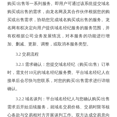
购买
/出售
等一系列服务。即用户可通过该系统提交域名
购买
或出售
的需求，由龙名网及其合作伙伴根据您的
购
买
或出售
需求，协助您完成域名
购买
或出售
的服务。龙
名网有权决定向用户提供域名经纪服务的服务范围，并
有权根据公司业务发展情况，对本服务的功能进行增
加、删减、更新、调整，或取消本服务类型。
3
.2
交易流程
3.2.1 需求确认：
您提交域名经纪
（购买
/出售）
订单
时
，
需
支付
10元的
域名经纪服务费
。
平台
域名经纪人在
接单后会尽快与您联系，对您的购买
/出售
需求进行
详细
确认
。
3
.
2.2
域名谈判
：
平台域名
经纪人与您确认购买
/出售
需求后开始后续服务
，
就
域名交易价格、交易时限等核
心条款与交易相对方开展谈判工作。
双方达成
交易
意向