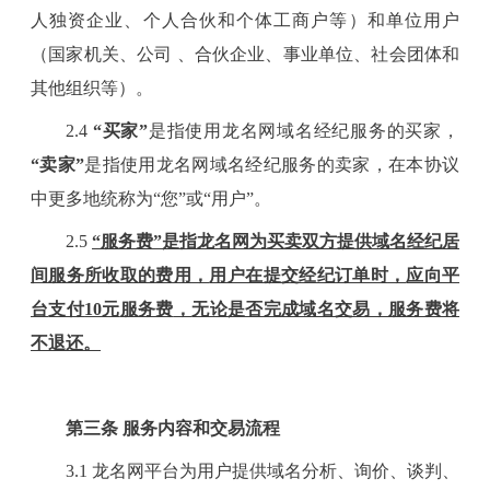
人独资企业、个人合伙和个体工商户等）和单位用户
（国家机关、公司
、合伙企业、事业单位、社会团体和
其他组织等）。
2.4
“买家”
是指使用龙名网域名经纪服务的买家，
“卖家”
是指使用龙名网域名经纪服务的卖家，在本协议
中更多地统称为
“您”或“用户”
。
2
.
5
“服务费”
是指龙名网为买卖双方提供域名经纪居
间服务所收取的费用，
用户在提交经纪订单时
，
应向平
台
支付
10元
服务费
，
无论是否完成域名交易，服务费将
不退还
。
第
三
条
服务内容和交易流程
3
.1 龙名网平台为用户提供域名分析、询价、谈判、