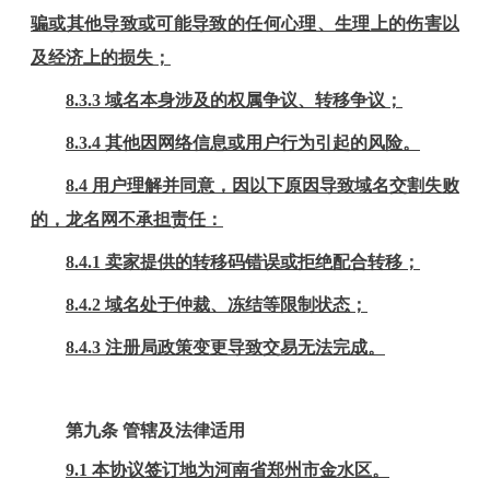
骗或其他导致或可能导致的任何心理、生理上的伤害以
及经济上的损失；
8
.3.3 域名本身涉及的权属争议、转移争议；
8
.3.4 其他因网络信息或用户行为引起的风险。
8.4
用户理解并同意，因以下原因导致域名交割失败
的，龙名网不承担责任：
8
.4.1
卖家提供的转移码错误或拒绝配合转移；
8
.4.2
域名处于仲裁、冻结等限制状态；
8
.4.3
注册局政策变更导致交易无法完成。
第九条
管辖及法律适用
9.1 本协议签订地为河南省郑州市金水区。