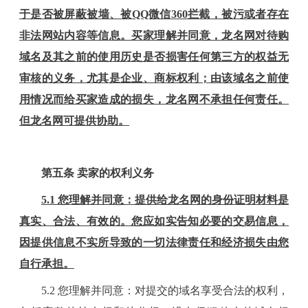
于是否被屏蔽被墙、被
QQ微信360拦截，被污或者存在
非法网站内容等信息。买家理解并同意，
龙名
网对待购
域名及其之前的使用历史是否损害任何第三方的权益无
审核的义务，尤其是企业、商标权利；由该域名之前使
用情况而给买家造成的损失，
龙名
网不承担任何责任。
但
龙名
网可提供协助。
第
五
条
卖家的权利义务
5
.1 您理解并同意：提供给
龙名
网的身份证明材料是
真实、合法、有效的。您应如实告知必要的交易信息，
因提供信息不实所导致的一切法律责任和经济损失由您
自行承担。
5
.2 您理解并同意：对提交的域名享受合法的权利，