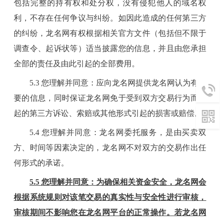
包括完整的持有权和处分权，没有侵犯他人的域名权
利，不存在任何争议与纠纷。如因此造成的任何第三方
的纠纷，
龙名
网有权根据相关官方文件（包括但不限于
调查
令
、起诉状等）适当披露您的信息，并且由您承担
全部的责任及由此引起的全部费用。
5
.3 您理解并同意：应向
龙名
网提供
龙名
网认为有必
要的信息，同时保证
龙名
网免于受到双方交易行为而引
起的第三方诉讼、索赔或其他形式引起的损害或赔偿。
5
.4 您理解并同意：
龙名
网委托服务，是由买卖双
方、时间等因素决定的，
龙名
网不对双方的交易作出任
何形式的承诺。
5
.5 您理解并同意：为确保相关资金安全，
龙名网
会
根据系统规则对该笔交易的真实性与安全性进行审核，
审核期间不影响您在
龙名
网平台的正常操作。若
龙名
网