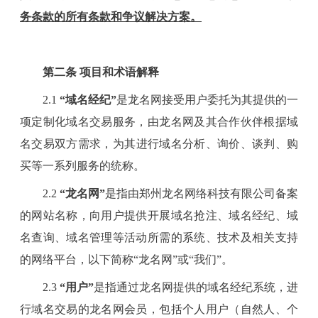
务条款的所有条款和争议解决方案。
第
二
条
项目和术语解释
2
.1
“域名经纪”
是龙名网
接受用户委托
为
其
提供的一
项定制化域名交易服务，由龙名网及其合作伙伴根据
域
名交易双方
需求，
为其
进行域名分析、询价、谈判、购
买等一系列服务的统称。
2
.2
“龙名网”
是指由郑州龙名网络科技有限公司备案
的网站名称，向用户提供开展域名抢注、域名经纪、域
名查询、域名管理等活动所需的系统、技术及相关支持
的网络平台，以下简称
“龙名网”或“我们”。
2
.3
“用户”
是指通过龙名网提供的域名经纪系统，进
行域名交易的龙名网会员，包括个人用户（自然人、个