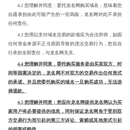
4
.2 您理解并同意：委托
龙名
网购买域名，意味着您
自愿承担由此可能产生的一切风险，
龙名
网对此不承担
任何责任。
4
.3 您用以支付域名交易的款项应为合法所得，如因
任何资金来源不正当原因导致的违法交易行为，您应自
行承担全部责任，与
龙名
网无关。
4
.4 您理解并同意，委托购买服务是由买卖双方、时
间等因素决定的，
龙名
网不对双方的交易作出任何形式
的承诺。并且您委托购买的域名一旦购买成功，无法选
择退款。
4
.5 您理解并同意：您应向
龙名
网提供
龙名
网认为买
家用户有必要提供的信息，同时保证
龙名
网免于受到双
方交易行为而引起的第三方诉讼、索赔或其他形式引起
的损害或赔偿。