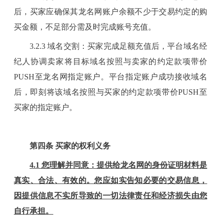
后，
买家
应确保其龙名网
账户
余额不少于交易约定的购
买金额，不足部分需及时完成账号充值
。
3
.
2.3
域名交割
：买家
完成
足额
充值后，
平台域名
经
纪人协调
卖家
将目标
域名
按照与卖家的约定款项带价
PUSH
至
龙名网
指定账户。
平台
指定账户
成功接收
域名
后，
即刻
将
该
域名
按照与买家的约定
款项
带价
PUSH
至
买家
的
指定账户。
第
四
条
买家
的权利义务
4
.1 您理解并同意：提供给
龙名
网的身份证明材料是
真实、合法、有效的。您应如实告知必要的交易信息，
因提供信息不实所导致的一切法律责任和经济损失由您
自行承担。