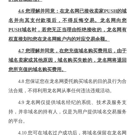
4.6
您理解并同意：
在龙名网
已接收
卖家
PUSH的域
名
并向其支付款项
后，不得反悔交易。
龙名网
向
您
PUSH域名时，若
您
无正当理由拒绝接收的，
龙名网
有
权直接划扣
您
在
龙名网
账户内的对应交易余额。
4.7 您
理解并同意，在您
充值
域名购买费用后，由于
域名卖家或其他原因，域名购买失败的，龙名网将退回
您所
充值
的域名购买费用。
4
.
8
您保证您在
龙名
网委托购买域名的目的及行为合
法合规，不得利用
龙名
网从事任何违法违规活动。
4
.
9
龙名
网仅提供域名经纪的系统、技术及服务支
持，并非域名的持有人，仅是为用户提供域名交易服务
的平台。
4
.
10
您可在域名过户成功后，将域名保留在
龙名
网