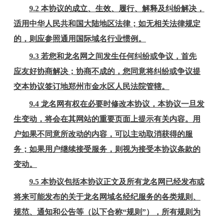
9.2 本协议的成立、生效、履行、解释及纠纷解决，
适用中华人民共和国大陆地区法律；如无相关法律规定
的，则应参照通用国际域名行业惯例。
9.3 若您和龙名网之间发生任何纠纷或争议，首先
应友好协商解决；协商不成的，您同意将纠纷或争议提
交本协议签订地郑州市金水区人民法院管辖。
9.4 龙名网有权在必要时修改本协议，本协议一旦发
生变动，将会在其网站的重要页面上提示有关内容。用
户如果不同意所改动的内容，可以主动取消获得的服
务；如果用户继续接受服务，则视为接受本协议条款的
变动。
9.5 本协议包括本协议正文及所有龙名网已经发布或
将来可能发布的关于龙名网域名经纪服务的各类规则、
规范、通知和公告等（以下合称“规则”），所有规则为